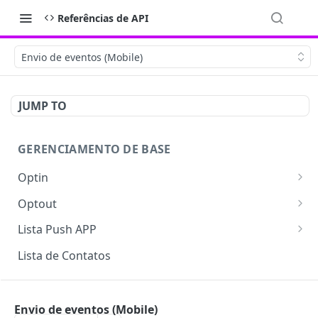
Referências de API
Envio de eventos (Mobile)
JUMP TO
GERENCIAMENTO DE BASE
Optin
Gerar Token
POST
Optout
Criar Lista
Inserir E-mail no optout
POST
POST
Lista Push APP
Upload de Lista com Arquivo
Listar optout
Inserir na lista
POST
POST
POST
Lista de Contatos
Upload de Lista base64
Buscar e-mail no optout
Atualizar dispositivo
POST
POST
POST
WORKFLOWS
Status Upload
Remover e-mail do optout
Logout dispositivo
POST
GET
GET
Envio de eventos (Mobile)