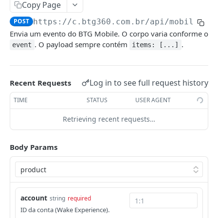
API de Workflow
Copy Page
Listar Listas
Abertura da notificação
POST
GET
Gerar token transacional
GET
POST
https://c.btg360.com.br
/api/mobile/tr
Remover E-mail da Lista
GET
CATÁLOGO DE PRODUTOS
Envia um evento do BTG Mobile. O corpo varia conforme o
Workflow API
POST
Inserir E-mail na Lista
POST
. O payload sempre contém
.
event
items: [...]
API de produtos
Pesquisar e-mail
GET
Gerar Token
POST
Listar Filtros
GET
BTG
Log in to see full request history
Recent Requests
Inserir produto
POST
BTG APP
TIME
STATUS
USER AGENT
Atualizar produto
PUT
Envio de eventos (Mobile)
POST
Retrieving recent requests…
Remover produto
DEL
Abertura da notificação Push App
POST
Consultar produto
GET
Body Params
BTG Web
Processamento em lotes
POST
Envia evento de tracking
POST
Enviar arquivo de dados de produto
POST
CANAIS
Consultar status do arquivo
GET
account
string
required
SMS
ID da conta (Wake Experience).
Palavras Proibidas