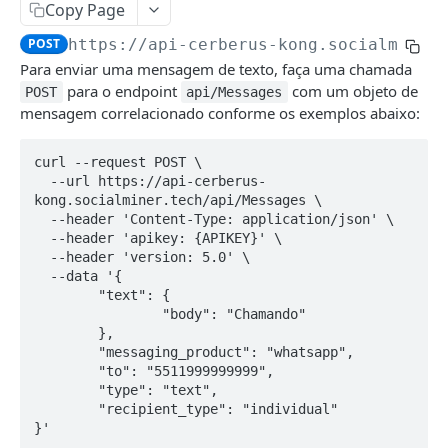
API de Workflow
Copy Page
Listar Listas
Abertura da notificação
POST
GET
Gerar token transacional
GET
POST
https://api-cerberus-kong.socialminer
Remover E-mail da Lista
GET
CATÁLOGO DE PRODUTOS
Para enviar uma mensagem de texto, faça uma chamada
Workflow API
POST
Inserir E-mail na Lista
POST
para o endpoint
com um objeto de
POST
api/Messages
API de produtos
mensagem correlacionado conforme os exemplos abaixo:
Pesquisar e-mail
GET
Gerar Token
POST
Listar Filtros
GET
curl --request POST \

BTG
Inserir produto
POST
  --url https://api-cerberus-
kong.socialminer.tech/api/Messages \

BTG APP
Atualizar produto
PUT
  --header 'Content-Type: application/json' \

Envio de eventos (Mobile)
POST
  --header 'apikey: {APIKEY}' \

BTG Web
Remover produto
DEL
  --header 'version: 5.0' \

Abertura da notificação Push App
Envia evento de tracking
POST
POST
  --data '{

Consultar produto
GET
	"text": {

CANAIS
		"body": "Chamando"

Processamento em lotes
POST
	},

SMS
	"messaging_product": "whatsapp",

Enviar arquivo de dados de produto
POST
Palavras Proibidas
	"to": "5511999999999",

E-mail
	"type": "text",

Consultar status do arquivo
GET
Criar envio
POST
	"recipient_type": "individual"

Transacional
}'
Alterar envio
Token de autorização
POST
POST