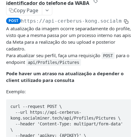
identificador do telefone da WABA
API de Workflow
Listar Listas
Abertura da notificação
POST
GET
Copy Page
Gerar token transacional
GET
Remover E-mail da Lista
GET
CATÁLOGO DE PRODUTOS
POST
https://api-cerberus-kong.socialminer
Workflow API
POST
Inserir E-mail na Lista
POST
A atualização da imagem ocorre separadamente do profile,
API de produtos
visto que a mesma passa por um processo interno nas apis
Pesquisar e-mail
GET
Gerar Token
da Meta para a realização do seu upload e posterior
POST
cadastro.
Listar Filtros
GET
BTG
Inserir produto
POST
Para atualizar seu perfil, faça uma requisição
para o
POST
endpoint
BTG APP
api/Profiles/Pictures
Atualizar produto
PUT
Envio de eventos (Mobile)
POST
Pode haver um atraso na atualização a depender o
BTG Web
Remover produto
DEL
client utilizado para consulta
Abertura da notificação Push App
Envia evento de tracking
POST
POST
Consultar produto
GET
CANAIS
Exemplo:
Processamento em lotes
POST
SMS
curl --request POST \

Enviar arquivo de dados de produto
POST
Palavras Proibidas
  --url https://api-cerberus-
E-mail
kong.socialminer.tech/api/Profiles/Pictures \

Consultar status do arquivo
GET
Criar envio
  --header 'Content-Type: multipart/form-data' 
POST
Transacional
\

Alterar envio
Token de autorização
POST
POST
  --header 'apikey: {APIKEY}' \
