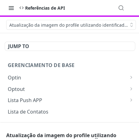
Referências de API
Atualização da imagem do profile utilizando identificador do
JUMP TO
GERENCIAMENTO DE BASE
Optin
Gerar Token
POST
Optout
Criar Lista
Inserir E-mail no optout
POST
POST
Lista Push APP
Upload de Lista com Arquivo
Listar optout
Inserir na lista
POST
POST
POST
Lista de Contatos
Upload de Lista base64
Buscar e-mail no optout
Atualizar dispositivo
POST
POST
POST
WORKFLOWS
Status Upload
Remover e-mail do optout
Logout dispositivo
POST
GET
GET
Atualização da imagem do profile utilizando