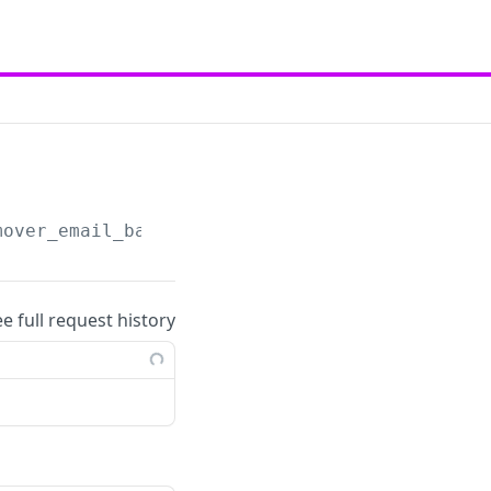
mover_email_base&output=json&token=
{token}
&e
ee full request history