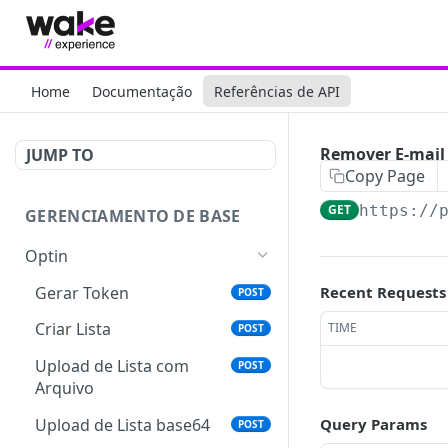
Home
Documentação
Referências de API
Remover E-mail 
JUMP TO
Copy Page
GET
https://
GERENCIAMENTO DE BASE
Optin
Gerar Token
Recent Requests
POST
Criar Lista
TIME
POST
Upload de Lista com
POST
Arquivo
Upload de Lista base64
Query Params
POST