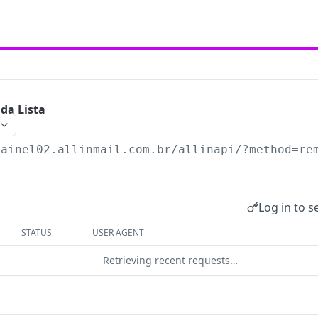
da Lista
painel02.allinmail.com.br
/allinapi/?method=re
Log in to s
STATUS
USER AGENT
Retrieving recent requests…