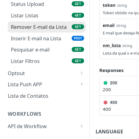
Status Upload
GET
token
string
Token obtido na qu
Listar Listas
GET
email
string
Remover E-mail da Lista
GET
E-mail que deseja 
Inserir E-mail na Lista
POST
nm_lista
string
Pesquisar e-mail
GET
Lista da qual o e-m
Listar Filtros
GET
Responses
Optout
Inserir E-mail no optout
POST
200
Lista Push APP
200
Listar optout
Inserir na lista
POST
POST
Lista de Contatos
400
Buscar e-mail no optout
Atualizar dispositivo
POST
POST
400
WORKFLOWS
Remover e-mail do
Logout dispositivo
POST
GET
optout
API de Workflow
Abertura da notificação
POST
LANGUAGE
Gerar token transacional
GET